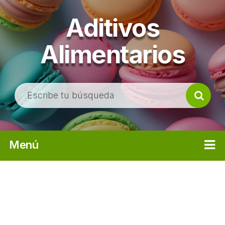
Aditivos
Alimentarios
B
u
s
c
Menú
a
r