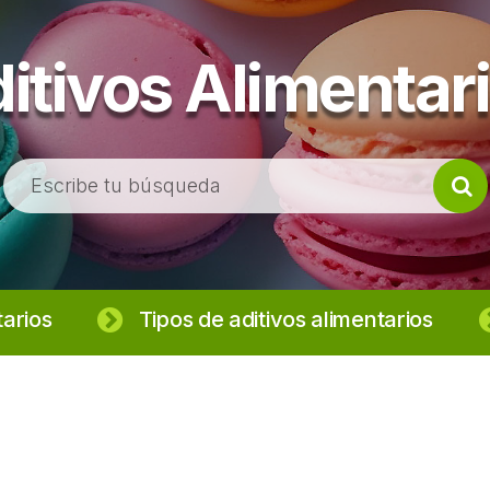
itivos Alimentar
B
u
s
c
a
r
tarios
Tipos de aditivos alimentarios