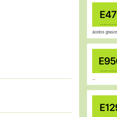
ácidos grasos
...