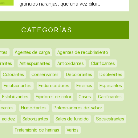
gránulos naranjas, que una vez dilui...
CATEGORÍAS
ntes
Agentes de carga
Agentes de recubrimiento
rantes
Antiespumantes
Antioxidantes
Clarificantes
Colorantes
Conservantes
Decolorantes
Disolventes
Emulsionantes
Endurecedores
Enzimas
Espesantes
Estabilizantes
Fijadores de color
Gases
Gasificantes
ficantes
Humectantes
Potenciadores del sabor
 acidez
Saborizantes
Sales de fundido
Secuestrantes
Tratamiento de harinas
Varios