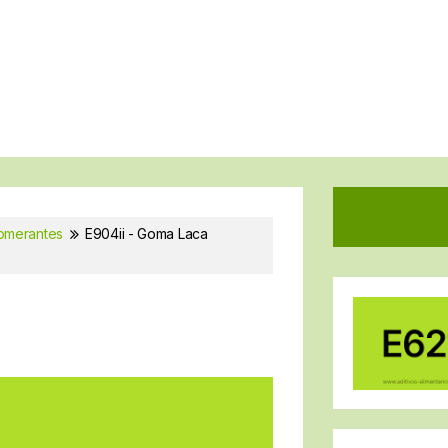
lomerantes
E904ii - Goma Laca