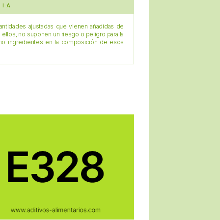
CIA
antidades ajustadas que vienen añadidas de
a ellos, no suponen un riesgo o peligro para la
omo ingredientes en la composición de esos