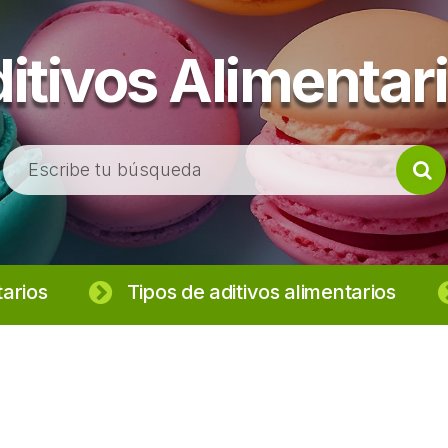
itivos Alimentar
B
u
s
c
a
r
tarios
Tipos de aditivos alimentarios