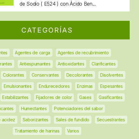
de Sodio ( E524 ) con Ácido Ben...
CATEGORÍAS
ntes
Agentes de carga
Agentes de recubrimiento
rantes
Antiespumantes
Antioxidantes
Clarificantes
Colorantes
Conservantes
Decolorantes
Disolventes
Emulsionantes
Endurecedores
Enzimas
Espesantes
Estabilizantes
Fijadores de color
Gases
Gasificantes
ficantes
Humectantes
Potenciadores del sabor
 acidez
Saborizantes
Sales de fundido
Secuestrantes
Tratamiento de harinas
Varios