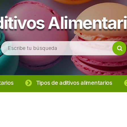
itivos Alimentar
B
u
s
c
a
r
tarios
Tipos de aditivos alimentarios