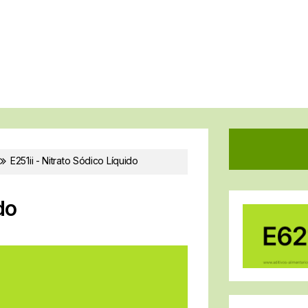
E251ii - Nitrato Sódico Líquido
do