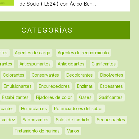
de Sodio ( E524 ) con Ácido Ben...
CATEGORÍAS
ntes
Agentes de carga
Agentes de recubrimiento
rantes
Antiespumantes
Antioxidantes
Clarificantes
Colorantes
Conservantes
Decolorantes
Disolventes
Emulsionantes
Endurecedores
Enzimas
Espesantes
Estabilizantes
Fijadores de color
Gases
Gasificantes
ficantes
Humectantes
Potenciadores del sabor
 acidez
Saborizantes
Sales de fundido
Secuestrantes
Tratamiento de harinas
Varios