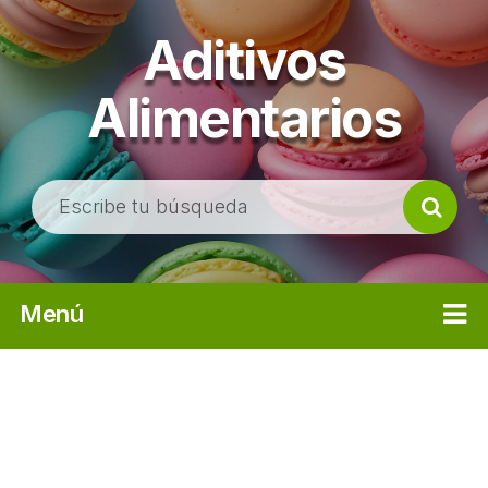
Aditivos
Alimentarios
B
u
s
c
Menú
a
r